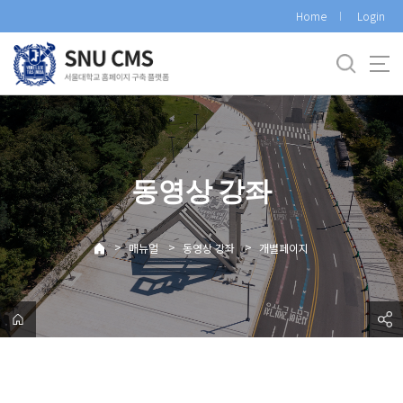
바
Home
Login
로
가
기
메
뉴
동영상 강좌
>
>
>
매뉴얼
동영상 강좌
개별페이지